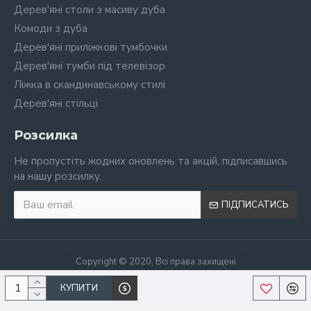
Дерев'яні столи з масиву дуба
Комоди з дуба
Дерев'яні приліжкові тумбочки
Дерев'яні тумби під телевізор
Ліжка в скандинавському стилі
Дерев'яні стільці
Розсилка
Не пропустіть жодних оновлень та акцій, підписавшись
на нашу розсилку.
ПІДПИСАТИСЬ
Copyright © 2020, Всі права захищені
КУПИТИ