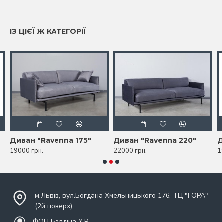
ІЗ ЦІЄЇ Ж КАТЕГОРІЇ
Диван "Ravenna 175"
Диван "Ravenna 220"
19000 грн.
22000 грн.
1
м.Львів, вул.Богдана Хмельницького 176, ТЦ "ГОРА"
(2й поверх)
ФОП Балдіна Х.Р.