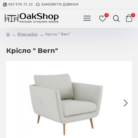
097 575 71 23
ЗАМОВИТИ ДЗВІНОК
0
0
М'які меблі
Крісло " Bern"
Крісло " Bern"