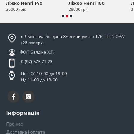
Ліжко Henri 140
Ліжко Henri 160
Л
26000 грн.
28000 грн.
3
м.Львів, вул.Богдана Хмельницького 176, ТЦ "ГОРА"
(2й поверх)
ФОП Балдіна Х.Р.
0 (97) 575 71 23
Пн - Сб 10-00 до 19-00
Нд 11-00 до 18-00
Інформація
Про нас
Доставка і оплата