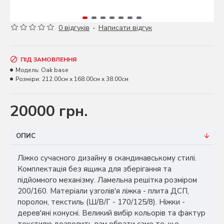
0 відгуків
-
Написати відгук
ПІД ЗАМОВЛЕННЯ
Модель:
Oak base
Розміри:
212.00см x 168.00см x 38.00см
20000 грн.
ОПИС
Ліжко сучасного дизайну в скандинавському стилі.
Комплектація без ящика для зберігання та
підйомного механізму. Ламельна решітка розміром
200/160. Матеріали узголів'я ліжка - плита ДСП,
поролон, текстиль (Ш/В/Г - 170/125/8). Ніжки -
дерев'яні конусні. Великий вибір кольорів та фактур
текстилю дозволить вам обрати саме те, що