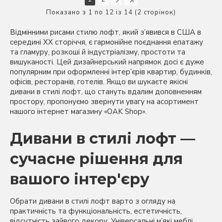
Показано з 1 по 12 із 14 (2 сторінок)
Відмінними рисами стилю лофт, який з’явився в США в
середині XX сторіччя, є гармонійне поєднання епатажу
та гламуру, розкоші й індустріалізму, простоти та
вишуканості. Цей дизайнерський напрямок досі є дуже
популярним при оформленні інтер’єрів квартир, будинків,
офісів, ресторанів, готелів. Якщо ви шукаєте якісні
дивани в стилі лофт, що стануть вдалим доповненням
простору, пропонуємо звернути увагу на асортимент
нашого інтернет магазину «OAK Shop».
Дивани в стилі лофт —
сучасне рішення для
вашого інтер'єру
Обрати дивани в стилі лофт варто з огляду на
практичність та функціональність, естетичність,
відсутність зайвого декору. Універсальні м’які меблі