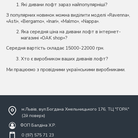
Які дивани лофт зараз найпопулярніші?
З популярних новинок можна виділити моделі «Ravenna»,
«Asti», «Bergamo», «Inari», «Malmo», «Nappa».
Яка середня ціна на дивани лофт в інтернет-
магазині «OAK shop»?
Середня вартість складає 15000-22000 грн.
Хто є виробником ваших диванів лофт?
Ми працюємо з провідними українськими виробниками.
м.Львів, вул.Богдана Хмельницького 176, ТЦ "ГОРА"
(2й поверх)
ФОП Балдіна Х.Р.
0 (97) 575 71 23