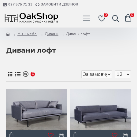
097 575 71 23
ЗАМОВИТИ ДЗВІНОК
0
0
М'які меблі
Дивани
Дивани лофт
Дивани лофт
0